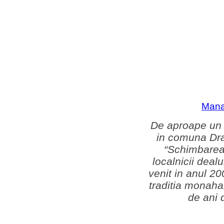
Mana
De aproape un 
in comuna Drag
“Schimbarea 
localnicii deal
venit in anul 20
traditia monahal
de ani 