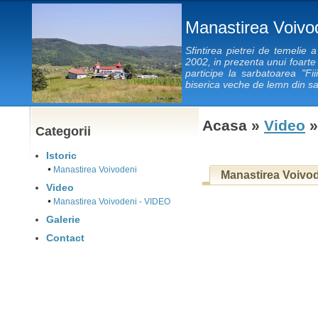
Manastirea Voivo
Sfintirea pietrei de temelie 
2002, in prezenta unui foarte
participe la sarbatoarea "Fiii
biserica veche de lemn din sa
Acasa »
Video
»
Categorii
Istoric
Manastirea Voivodeni
Manastirea Voivo
Video
Manastirea Voivodeni - VIDEO
Galerie
Contact